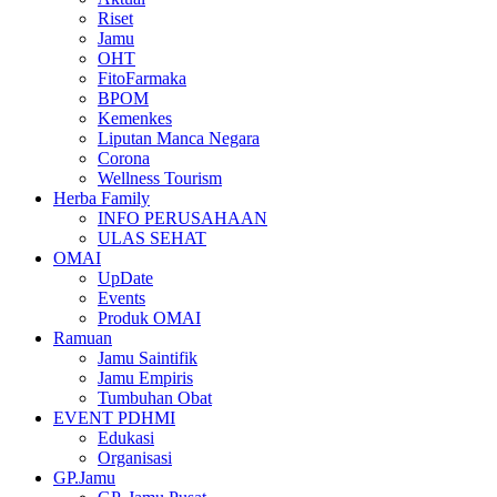
Riset
Jamu
OHT
FitoFarmaka
BPOM
Kemenkes
Liputan Manca Negara
Corona
Wellness Tourism
Herba Family
INFO PERUSAHAAN
ULAS SEHAT
OMAI
UpDate
Events
Produk OMAI
Ramuan
Jamu Saintifik
Jamu Empiris
Tumbuhan Obat
EVENT PDHMI
Edukasi
Organisasi
GP.Jamu