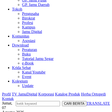
GP. Jamu Pusat
GP. Jamu Daerah
Tokoh
Pengusaha
Birokrat
Profesi
Kampus
Jamu Digital
Komunitas
Asosiasi
Download
Peraturan
Buku
Tutorial Jamu Segar
e-Book
Krida Sehat
Kanal Youtube
Event
Kolegium
Update
Profil
TV JamuDigital
Korporasi
Katalog Produk
Herba Ortopedi
Kontak
Jumat,
TRANSLATE
07