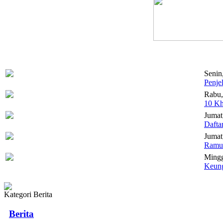
Senin
Penje
Rabu,
10 Kh
Jumat
Dafta
Jumat,
Ramua
Mingg
Keung
Kategori Berita
Berita