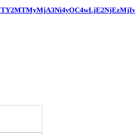
*MTY2MTMyMjA3Ni4yOC4wLjE2NjEzMj