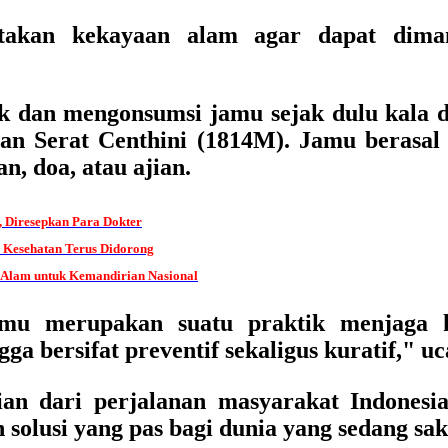
kan kekayaan alam agar dapat dimanf
 dan mengonsumsi jamu sejak dulu kala d
an Serat Centhini (1814M). Jamu berasal
 doa, atau ajian.
, Diresepkan Para Dokter
 Kesehatan Terus Didorong
 Alam untuk Kemandirian Nasional
mu merupakan suatu praktik menjaga kes
gga bersifat preventif sekaligus kuratif," u
ian dari perjalanan masyarakat Indonesi
solusi yang pas bagi dunia yang sedang sak