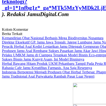
teknologi?
_gl=1*1nfbg1z*_ga*MTk5MzYyMDk2
). Redaksi JamuDigital.Com
Kolom Komentar
Berita Terkait
Kemandirian Obat Nasional Berbasis Mega Biodiversitas Nusantara
Direktur Eksekutif GP. Jamu Jawa Tengah: Jateng Lumbung Jamu Na
Peracik Herbal Asal Kediri Lestarikan Jamu Ditengah Gempuran Oba
Produsen Jamu Asal Rembang Sukses Pasarkan Jamu Akar Jawi Hin
Pelaku UMKM Jamu di Ciampea Terapkan Model Bisnis Eco-entrepr
Sukses Bisnis Jamu Kunyit Asam, Ini Model Bisnisnya
Herbal Bawang Hitam Produk UKM Pekanbaru Tampil Pada Pesta Rak
Rahasia Cafe Jamu Kreatifitas Farmasis. Apa Saja Resepnya
Indonesia Berpotensi Menjadi Produsen Obat Herbal Terbesar. Phapros
Jamu Tradisional Asal Purwakarta Rambah Pasar Luar Negeri