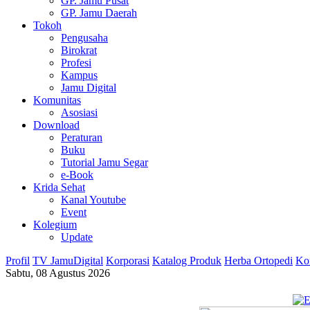
GP. Jamu Pusat
GP. Jamu Daerah
Tokoh
Pengusaha
Birokrat
Profesi
Kampus
Jamu Digital
Komunitas
Asosiasi
Download
Peraturan
Buku
Tutorial Jamu Segar
e-Book
Krida Sehat
Kanal Youtube
Event
Kolegium
Update
Profil
TV JamuDigital
Korporasi
Katalog Produk
Herba Ortopedi
Ko
Sabtu, 08 Agustus 2026