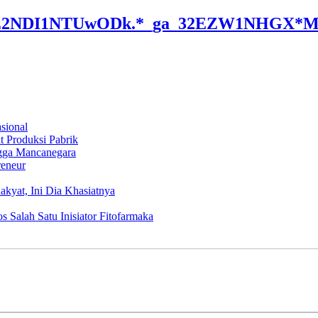
LjE2NDI1NTUwODk.*_ga_32EZW1NHGX
sional
t Produksi Pabrik
gga Mancanegara
eneur
yat, Ini Dia Khasiatnya
 Salah Satu Inisiator Fitofarmaka