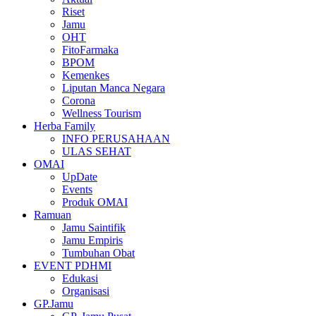
Riset
Jamu
OHT
FitoFarmaka
BPOM
Kemenkes
Liputan Manca Negara
Corona
Wellness Tourism
Herba Family
INFO PERUSAHAAN
ULAS SEHAT
OMAI
UpDate
Events
Produk OMAI
Ramuan
Jamu Saintifik
Jamu Empiris
Tumbuhan Obat
EVENT PDHMI
Edukasi
Organisasi
GP.Jamu