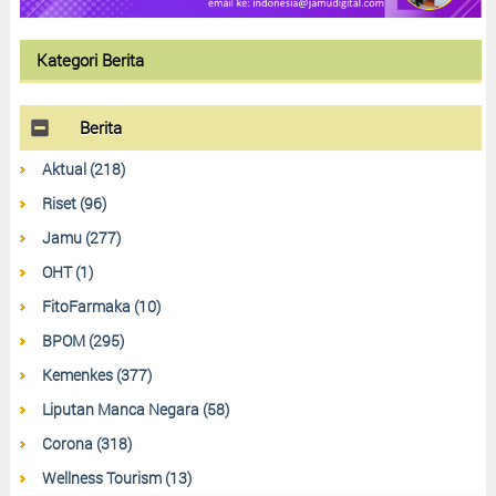
Kategori Berita
Berita
Aktual (218)
Riset (96)
Jamu (277)
OHT (1)
FitoFarmaka (10)
BPOM (295)
Kemenkes (377)
Liputan Manca Negara (58)
Corona (318)
Wellness Tourism (13)