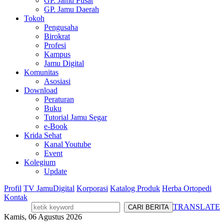
GP. Jamu Pusat
GP. Jamu Daerah
Tokoh
Pengusaha
Birokrat
Profesi
Kampus
Jamu Digital
Komunitas
Asosiasi
Download
Peraturan
Buku
Tutorial Jamu Segar
e-Book
Krida Sehat
Kanal Youtube
Event
Kolegium
Update
Profil
TV JamuDigital
Korporasi
Katalog Produk
Herba Ortopedi
Kontak
TRANSLATE
Kamis, 06 Agustus 2026