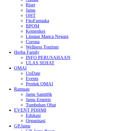
Riset
Jamu
OHT
FitoFarmaka
BPOM
Kemenkes
Liputan Manca Negara
Corona
Wellness Tourism
Herba Family
INFO PERUSAHAAN
ULAS SEHAT
OMAI
UpDate
Events
Produk OMAI
Ramuan
Jamu Saintifik
Jamu Empiris
Tumbuhan Obat
EVENT PDHMI
Edukasi
Organisasi
GP.Jamu