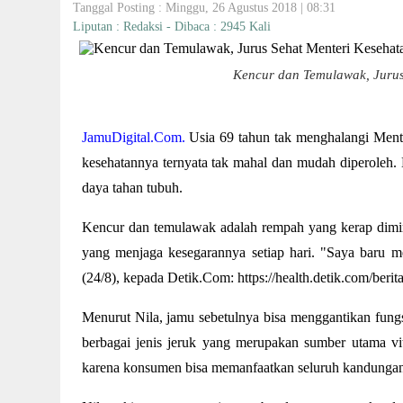
Tanggal Posting : Minggu, 26 Agustus 2018 | 08:31
Liputan : Redaksi - Dibaca : 2945 Kali
Kencur dan Temulawak, Jurus
JamuDigital.Com.
Usia 69 tahun tak menghalangi Menter
kesehatannya ternyata tak mahal dan mudah diperoleh.
daya tahan tubuh.
Kencur dan temulawak adalah rempah yang kerap diminu
yang menjaga kesegarannya setiap hari. "Saya baru me
(24/8), kepada Detik.Com: https://health.detik.com/beri
Menurut Nila, jamu sebetulnya bisa menggantikan fung
berbagai jenis jeruk yang merupakan sumber utama v
karena konsumen bisa memanfaatkan seluruh kandungan 