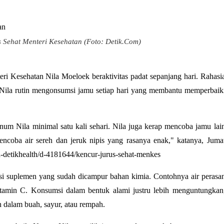
 Sehat Menteri Kesehatan (Foto: Detik.Com)
i Kesehatan Nila Moeloek beraktivitas padat sepanjang hari. Rahasi
 Nila rutin mengonsumsi jamu setiap hari yang membantu memperbaik
m Nila minimal satu kali sehari. Nila juga kerap mencoba jamu lai
ncoba air sereh dan jeruk nipis yang rasanya enak," katanya, Juma
ta-detikhealth/d-4181644/kencur-jurus-sehat-menkes
si suplemen yang sudah dicampur bahan kimia. Contohnya air perasa
itamin C. Konsumsi dalam bentuk alami justru lebih menguntungkan
dalam buah, sayur, atau rempah.