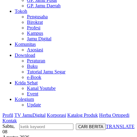
GP. Jamu Pusat
GP. Jamu Daerah
Tokoh
Pengusaha
Birokrat
Profesi
Kampus
Jamu Digital
Komunitas
Asosiasi
Download
Peraturan
Buku
Tutorial Jamu Segar
e-Book
Krida Sehat
Kanal Youtube
Event
Kolegium
Update
Profil
TV JamuDigital
Korporasi
Katalog Produk
Herba Ortopedi
Kontak
Sabtu,
TRANSLATE
08