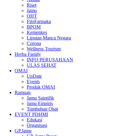
Riset
Jamu
OHT
FitoFarmaka
BPOM
Kemenkes
Liputan Manca Negara
Corona
Wellness Tourism
Herba Family
INFO PERUSAHAAN
ULAS SEHAT
OMAI
UpDate
Events
Produk OMAI
Ramuan
Jamu Saintifik
Jamu Empiris
Tumbuhan Obat
EVENT PDHMI
Edukasi
Organisasi
GP.Jamu