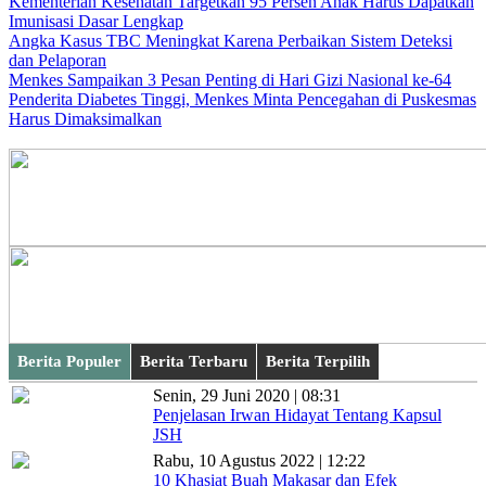
Kementerian Kesehatan Targetkan 95 Persen Anak Harus Dapatkan
Imunisasi Dasar Lengkap
Angka Kasus TBC Meningkat Karena Perbaikan Sistem Deteksi
dan Pelaporan
Menkes Sampaikan 3 Pesan Penting di Hari Gizi Nasional ke-64
Penderita Diabetes Tinggi, Menkes Minta Pencegahan di Puskesmas
Harus Dimaksimalkan
Berita Populer
Berita Terbaru
Berita Terpilih
Senin, 29 Juni 2020 | 08:31
Penjelasan Irwan Hidayat Tentang Kapsul
JSH
Rabu, 10 Agustus 2022 | 12:22
10 Khasiat Buah Makasar dan Efek