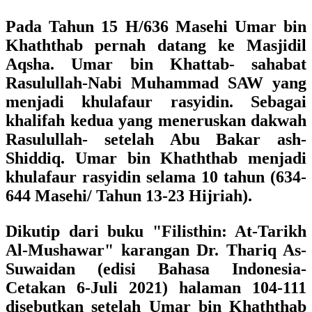
Pada Tahun 15 H/636 Masehi Umar bin
Khaththab pernah datang ke Masjidil
Aqsha. Umar bin Khattab- sahabat
Rasulullah-Nabi Muhammad SAW yang
menjadi khulafaur rasyidin. Sebagai
khalifah kedua yang meneruskan dakwah
Rasulullah- setelah Abu Bakar ash-
Shiddiq. Umar bin Khaththab menjadi
khulafaur rasyidin selama 10 tahun (634-
644 Masehi/ Tahun 13-23 Hijriah).
Dikutip dari buku
"Filisthin: At-Tarikh
Al-Mushawar"
karangan
Dr. Thariq As-
Suwaidan
(edisi Bahasa Indonesia-
Cetakan 6-Juli 2021) halaman 104-111
disebutkan setelah Umar bin Khaththab