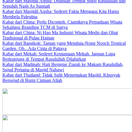
Kabar dari Masjidil Aqsha: Disinilah Tempat Miraj Rasulullah dan
Sepuluh Nash As Sunnah
Kabar dari Masjidil Aqsha: Sederet Fakta Mengapa Kita Harus
Membela Palestina
Kabar dari China: Perlu Dicontoh. Ciamiknya Perpaduan Wisata
Sekaligus Branding TCM di Sanya
Kabar dari China: Ni Hao Ma Industri Wisata Medis dan Obat
Tradisional di Pulau Hainan
Kabar dari Bangkok: Taman yang Menduia-Nong Nooch Tropical
Garden. Oh...Ada Cinta di Pattaya
Kabar dari Mekah: Sederet Keutamaan Mekah. Jangan Lupa
Berkunjung di Tempat Rasulullah Dilahirkan
Kabar dari Madinah: Hati Bergetar Ziarah ke Makam Rasulullah,
Sujud Pertama di Masjid Nabawi
Kabar dari Thailand: Tidak Sulit Menemukan Masjid. Khusyuk
Bersujud di Bumi Ciptaan Allah