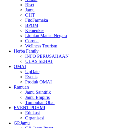
Riset
Jamu
OHT
FitoFarmaka
BPOM
Kemenkes
Liputan Manca Negara
Corona
Wellness Tourism
Herba Family
INFO PERUSAHAAN
ULAS SEHAT
OMAI
UpDate
Events
Produk OMAI
Ramuan
Jamu Saintifik
Jamu Empiris
Tumbuhan Obat
EVENT PDHMI
Edukasi
Organisasi
GP.Jamu