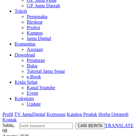
GP. Jamu Pusat
GP. Jamu Daerah
Tokoh
Pengusaha
Birokrat
Profesi
Kampus
Jamu Digital
Komunitas
Asosiasi
Download
Peraturan
Buku
Tutorial Jamu Segar
e-Book
Krida Sehat
Kanal Youtube
Event
Kolegium
Update
Profil
TV JamuDigital
Korporasi
Katalog Produk
Herba Ortopedi
Kontak
Sabtu,
TRANSLATE
08