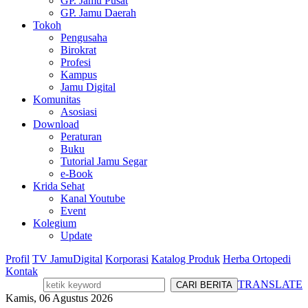
GP. Jamu Pusat
GP. Jamu Daerah
Tokoh
Pengusaha
Birokrat
Profesi
Kampus
Jamu Digital
Komunitas
Asosiasi
Download
Peraturan
Buku
Tutorial Jamu Segar
e-Book
Krida Sehat
Kanal Youtube
Event
Kolegium
Update
Profil
TV JamuDigital
Korporasi
Katalog Produk
Herba Ortopedi
Kontak
TRANSLATE
Kamis, 06 Agustus 2026