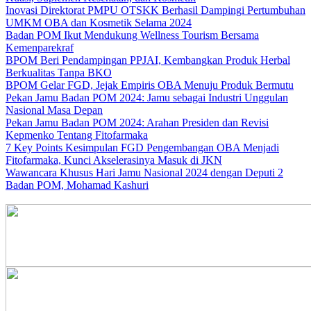
Inovasi Direktorat PMPU OTSKK Berhasil Dampingi Pertumbuhan
UMKM OBA dan Kosmetik Selama 2024
Badan POM Ikut Mendukung Wellness Tourism Bersama
Kemenparekraf
BPOM Beri Pendampingan PPJAI, Kembangkan Produk Herbal
Berkualitas Tanpa BKO
BPOM Gelar FGD, Jejak Empiris OBA Menuju Produk Bermutu
Pekan Jamu Badan POM 2024: Jamu sebagai Industri Unggulan
Nasional Masa Depan
Pekan Jamu Badan POM 2024: Arahan Presiden dan Revisi
Kepmenko Tentang Fitofarmaka
7 Key Points Kesimpulan FGD Pengembangan OBA Menjadi
Fitofarmaka, Kunci Akselerasinya Masuk di JKN
Wawancara Khusus Hari Jamu Nasional 2024 dengan Deputi 2
Badan POM, Mohamad Kashuri