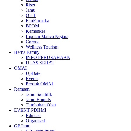
Riset
Jamu
OHT
FitoFarmaka
BPOM
Kemenkes
Liputan Manca Negara
Corona
Wellness Tourism
Herba Family
INFO PERUSAHAAN
ULAS SEHAT
OMAI
UpDate
Events
Produk OMAI
Ramuan
Jamu Saintifik
Jamu Empiris
Tumbuhan Obat
EVENT PDHMI
Edukasi
Organisasi
GP.Jamu