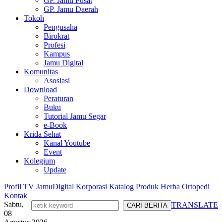
GP. Jamu Pusat
GP. Jamu Daerah
Tokoh
Pengusaha
Birokrat
Profesi
Kampus
Jamu Digital
Komunitas
Asosiasi
Download
Peraturan
Buku
Tutorial Jamu Segar
e-Book
Krida Sehat
Kanal Youtube
Event
Kolegium
Update
Profil
TV JamuDigital
Korporasi
Katalog Produk
Herba Ortopedi
Kontak
Sabtu,
TRANSLATE
08