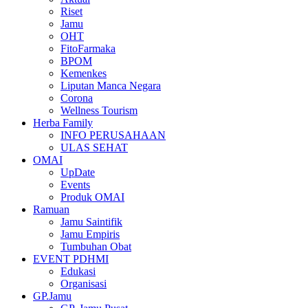
Riset
Jamu
OHT
FitoFarmaka
BPOM
Kemenkes
Liputan Manca Negara
Corona
Wellness Tourism
Herba Family
INFO PERUSAHAAN
ULAS SEHAT
OMAI
UpDate
Events
Produk OMAI
Ramuan
Jamu Saintifik
Jamu Empiris
Tumbuhan Obat
EVENT PDHMI
Edukasi
Organisasi
GP.Jamu