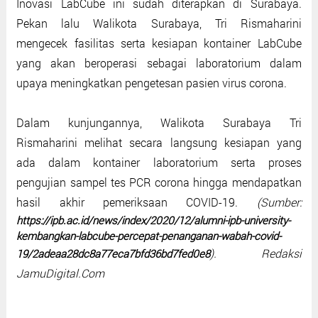
Inovasi LabCube ini sudah diterapkan di Surabaya.
Pekan lalu Walikota Surabaya, Tri Rismaharini
mengecek fasilitas serta kesiapan kontainer LabCube
yang akan beroperasi sebagai laboratorium dalam
upaya meningkatkan pengetesan pasien virus corona.
Dalam kunjungannya, Walikota Surabaya Tri
Rismaharini melihat secara langsung kesiapan yang
ada dalam kontainer laboratorium serta proses
pengujian sampel tes PCR corona hingga mendapatkan
hasil akhir pemeriksaan COVID-19.
(Sumber:
https://ipb.ac.id/news/index/2020/12/alumni-ipb-university-
kembangkan-labcube-percepat-penanganan-wabah-covid-
). Redaksi
19/2adeaa28dc8a77eca7bfd36bd7fed0e8
JamuDigital.Com