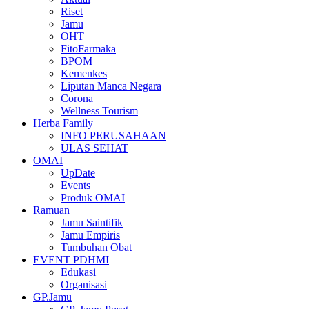
Riset
Jamu
OHT
FitoFarmaka
BPOM
Kemenkes
Liputan Manca Negara
Corona
Wellness Tourism
Herba Family
INFO PERUSAHAAN
ULAS SEHAT
OMAI
UpDate
Events
Produk OMAI
Ramuan
Jamu Saintifik
Jamu Empiris
Tumbuhan Obat
EVENT PDHMI
Edukasi
Organisasi
GP.Jamu