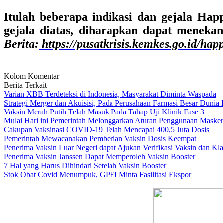
Itulah beberapa indikasi dan gejala Ha
gejala diatas, diharapkan dapat menek
Berita:
https://pusatkrisis.kemkes.go.id/ha
Kolom Komentar
Berita Terkait
Varian XBB Terdeteksi di Indonesia, Masyarakat Diminta Waspada
Strategi Merger dan Akuisisi, Pada Perusahaan Farmasi Besar Dunia
Vaksin Merah Putih Telah Masuk Pada Tahap Uji Klinik Fase 3
Mulai Hari ini Pemerintah Melonggarkan Aturan Penggunaan Masker,
Cakupan Vaksinasi COVID-19 Telah Mencapai 400,5 Juta Dosis
Pemerintah Mewacanakan Pemberian Vaksin Dosis Keempat
Penerima Vaksin Luar Negeri dapat Ajukan Verifikasi Vaksin dan Kl
Penerima Vaksin Janssen Dapat Memperoleh Vaksin Booster
7 Hal yang Harus Dihindari Setelah Vaksin Booster
Stok Obat Covid Menumpuk, GPFI Minta Fasilitasi Ekspor