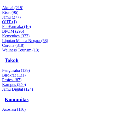
Aktual (218)
Riset (96)
Jamu (277)
OHT (1)
FitoFarmaka (10)
BPOM (295)
Kemenkes (377)
Liputan Manca Negara (58)
Corona (318)
Wellness Tourism (13)
Tokoh
Pengusaha (139)
Birokrat (131)
Profesi (87)
Kampus (240)
Jamu Digital (124)
Komunitas
Asosiasi (116)