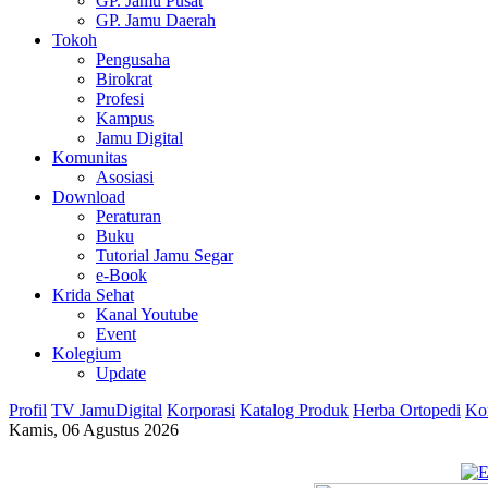
GP. Jamu Pusat
GP. Jamu Daerah
Tokoh
Pengusaha
Birokrat
Profesi
Kampus
Jamu Digital
Komunitas
Asosiasi
Download
Peraturan
Buku
Tutorial Jamu Segar
e-Book
Krida Sehat
Kanal Youtube
Event
Kolegium
Update
Profil
TV JamuDigital
Korporasi
Katalog Produk
Herba Ortopedi
Ko
Kamis, 06 Agustus 2026