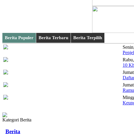
Berita Populer
Berita Terbaru
Berita Terpilih
Senin
Penje
Rabu,
10 Kh
Jumat
Dafta
Jumat,
Ramua
Mingg
Keung
Kategori Berita
Berita