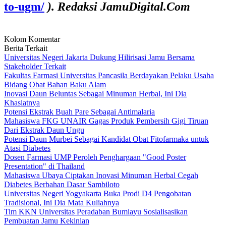
to-ugm/
). Redaksi JamuDigital.Com
Kolom Komentar
Berita Terkait
Universitas Negeri Jakarta Dukung Hilirisasi Jamu Bersama
Stakeholder Terkait
Fakultas Farmasi Universitas Pancasila Berdayakan Pelaku Usaha
Bidang Obat Bahan Baku Alam
Inovasi Daun Beluntas Sebagai Minuman Herbal, Ini Dia
Khasiatnya
Potensi Ekstrak Buah Pare Sebagai Antimalaria
Mahasiswa FKG UNAIR Gagas Produk Pembersih Gigi Tiruan
Dari Ekstrak Daun Ungu
Potensi Daun Murbei Sebagai Kandidat Obat Fitofarmaka untuk
Atasi Diabetes
Dosen Farmasi UMP Peroleh Penghargaan "Good Poster
Presentation" di Thailand
Mahasiswa Ubaya Ciptakan Inovasi Minuman Herbal Cegah
Diabetes Berbahan Dasar Sambiloto
Universitas Negeri Yogyakarta Buka Prodi D4 Pengobatan
Tradisional, Ini Dia Mata Kuliahnya
Tim KKN Universitas Peradaban Bumiayu Sosialisasikan
Pembuatan Jamu Kekinian