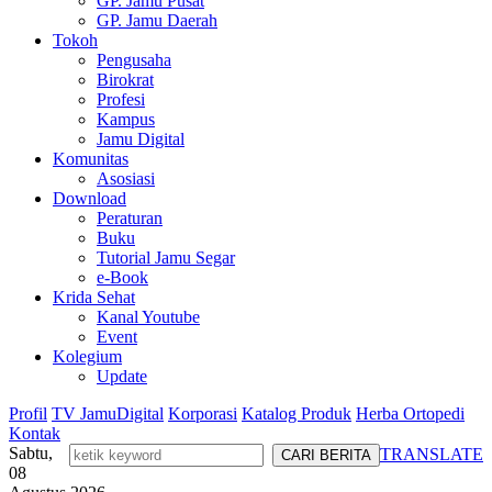
GP. Jamu Pusat
GP. Jamu Daerah
Tokoh
Pengusaha
Birokrat
Profesi
Kampus
Jamu Digital
Komunitas
Asosiasi
Download
Peraturan
Buku
Tutorial Jamu Segar
e-Book
Krida Sehat
Kanal Youtube
Event
Kolegium
Update
Profil
TV JamuDigital
Korporasi
Katalog Produk
Herba Ortopedi
Kontak
Sabtu,
TRANSLATE
08