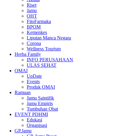
Riset
Jamu
OHT
FitoFarmaka
BPOM
Kemenkes
Liputan Manca Negara
Corona
Wellness Tourism
Herba Family
INFO PERUSAHAAN
ULAS SEHAT
OMAI
UpDate
Events
Produk OMAI
Ramuan
Jamu Saintifik
Jamu Empiris
Tumbuhan Obat
EVENT PDHMI
Edukasi
Organisasi
GP.Jamu