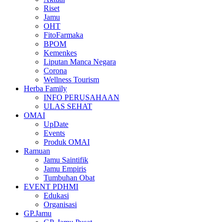
Riset
Jamu
OHT
FitoFarmaka
BPOM
Kemenkes
Liputan Manca Negara
Corona
Wellness Tourism
Herba Family
INFO PERUSAHAAN
ULAS SEHAT
OMAI
UpDate
Events
Produk OMAI
Ramuan
Jamu Saintifik
Jamu Empiris
Tumbuhan Obat
EVENT PDHMI
Edukasi
Organisasi
GP.Jamu