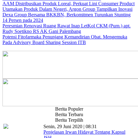
AAM Distribusikan Produk Loreal, Perkuat Lini Consumer Product
Utamakan Produk Dalam Negeri, Argon Group Tampilkan Inovasi
Dexa Group Bersama BKKBN, Berkomitmen Turunkan Stunting
14 Persen pada 2024
Peresmian Renovasi Ruang Rawat Inap LetKol CKM (Purn.) apt.
Rudy Soetikno RS AK Gani Palembang
Potensi Fitofarmaka Penunjang Kemandirian Obat. Mengemuka
Pada Advisory Board Sharing Session ITB
Berita Populer
Berita Terbaru
Berita Terpilih
Senin, 29 Juni 2020 | 08:31
Penjelasan Irwan Hidayat Tentang Kapsul
JSH