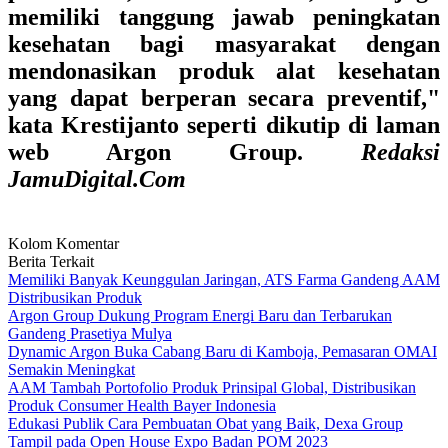
memiliki tanggung jawab peningkatan
kesehatan bagi masyarakat dengan
mendonasikan produk alat kesehatan
yang dapat berperan secara preventif,"
kata Krestijanto seperti dikutip di laman
web Argon Group.
Redaksi
JamuDigital.Com
Kolom Komentar
Berita Terkait
Memiliki Banyak Keunggulan Jaringan, ATS Farma Gandeng AAM
Distribusikan Produk
Argon Group Dukung Program Energi Baru dan Terbarukan
Gandeng Prasetiya Mulya
Dynamic Argon Buka Cabang Baru di Kamboja, Pemasaran OMAI
Semakin Meningkat
AAM Tambah Portofolio Produk Prinsipal Global, Distribusikan
Produk Consumer Health Bayer Indonesia
Edukasi Publik Cara Pembuatan Obat yang Baik, Dexa Group
Tampil pada Open House Expo Badan POM 2023