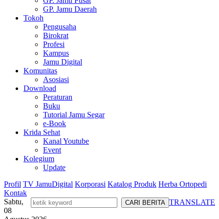
GP. Jamu Pusat
GP. Jamu Daerah
Tokoh
Pengusaha
Birokrat
Profesi
Kampus
Jamu Digital
Komunitas
Asosiasi
Download
Peraturan
Buku
Tutorial Jamu Segar
e-Book
Krida Sehat
Kanal Youtube
Event
Kolegium
Update
Profil
TV JamuDigital
Korporasi
Katalog Produk
Herba Ortopedi
Kontak
Sabtu,
TRANSLATE
08