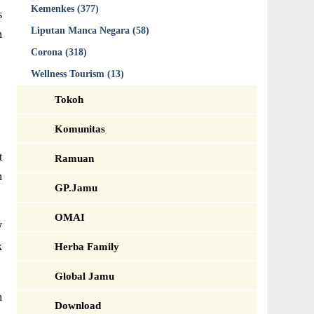
Kemenkes (377)
s
Liputan Manca Negara (58)
n
Corona (318)
Wellness Tourism (13)
Tokoh
Komunitas
t
Ramuan
n
GP.Jamu
OMAI
W
k
Herba Family
Global Jamu
n
Download