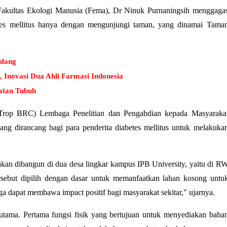
i Fakultas Ekologi Manusia (Fema), Dr Ninuk Purnaningsih menggaga
etes mellitus hanya dengan mengunjungi taman, yang dinamai Tama
ulang
Inovasi Dua Ahli Farmasi Indonesia
atan Tubuh
a (Trop BRC) Lembaga Penelitian dan Pengabdian kepada Masyaraka
g dirancang bagi para penderita diabetes mellitus untuk melakuka
kan dibangun di dua desa lingkar kampus IPB University, yaitu di R
sebut dipilih dengan dasar untuk memanfaatkan lahan kosong untu
ga dapat membawa impact positif bagi masyarakat sekitar," ujarnya.
utama. Pertama fungsi fisik yang bertujuan untuk menyediakan baha