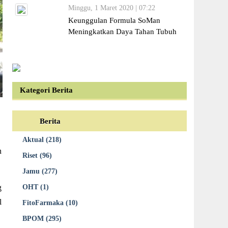
Minggu, 1 Maret 2020 | 07:22
Keunggulan Formula SoMan
Meningkatkan Daya Tahan Tubuh
Kategori Berita
7
Berita
Aktual (218)
n
Riset (96)
Jamu (277)
OHT (1)
g
l
FitoFarmaka (10)
BPOM (295)