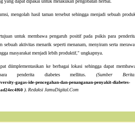
ang yang dapat dipakai untuk melakukan pengobatan herbal.
msi, mengolah hasil taman tersebut sehingga menjadi sebuah produ
ertujuan untuk membawa pengaruh positif pada psikis para penderit
alam sebuah aktivitas menarik seperti menanam, menyiram serta merawa
ehingga masyarakat menjadi lebih produktif," ungkapnya.
 dapat diimplementasikan ke berbagai lokasi sehingga dapat membaw
para penderita diabetes mellitus.
(Sumber Berita
niversity-gagas-ide-pencegahan-dan-penanganan-penyakit-diabetes-
). Redaksi JamuDigital.Com
ead24ec4f60