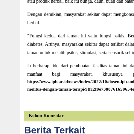
atau produk herbal, baik itu bunga, daun, buah dan bat
Dengan demikian, masyarakat sekitar dapat mengkonsu
herbal.
"Fungsi kedua dari taman ini yaitu fungsi psikis. B
diabetes. Artinya, masyarakat sekitar dapat terlibat d
taman untuk melatih psikis, stimulasi, serta sensorik s
Ia berharap, ide dari pembuatan fasilitas taman ini
manfaat bagi masyarakat, khususnya 
https://www.ipb.ac.id/news/index/2022/10/dosen-ipb-u
melitus-dengan-taman-terapi/9ffc2f0e7388761650654
Kolom Komentar
Berita Terkait