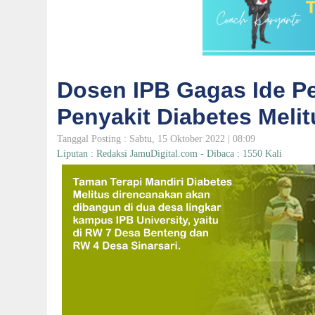
Dosen IPB Gagas Ide 
Penyakit Diabetes Meli
Tanggal Posting : Sabtu, 15 Oktober 2022 | 08:09
Liputan : Redaksi JamuDigital.com - Dibaca : 1550 Kali