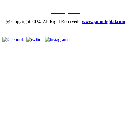
JAMU DIGITAL: M
EDIA JAMU, NOMOR SATU
Tentang Kami
@ Copyright 2024. All Right Reserved.
www.jamudigital.com
Link Media Sosial Jamu Digital: