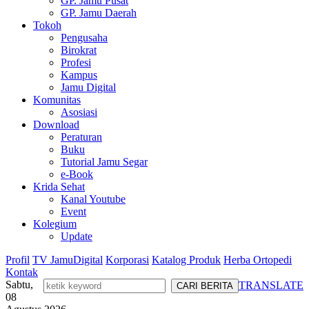
GP. Jamu Pusat
GP. Jamu Daerah
Tokoh
Pengusaha
Birokrat
Profesi
Kampus
Jamu Digital
Komunitas
Asosiasi
Download
Peraturan
Buku
Tutorial Jamu Segar
e-Book
Krida Sehat
Kanal Youtube
Event
Kolegium
Update
Profil
TV JamuDigital
Korporasi
Katalog Produk
Herba Ortopedi
Kontak
Sabtu,
TRANSLATE
08