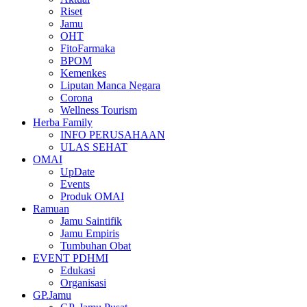
Riset
Jamu
OHT
FitoFarmaka
BPOM
Kemenkes
Liputan Manca Negara
Corona
Wellness Tourism
Herba Family
INFO PERUSAHAAN
ULAS SEHAT
OMAI
UpDate
Events
Produk OMAI
Ramuan
Jamu Saintifik
Jamu Empiris
Tumbuhan Obat
EVENT PDHMI
Edukasi
Organisasi
GP.Jamu