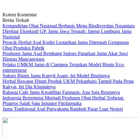
Kolom Komentar
Berita Terkait
Kemandirian Obat Nasional Berbasis Mega Biodiversitas Nusantara
Direktur Eksekutif GP. Jamu Jawa Tengah: Jateng Lumbung Jamu
Nasional
Peracik Herbal Asal Kediri Lestarikan Jamu Ditengah Gempuran
Obat Produksi Pabrik
Produsen Jamu Asal Rembang Sukses Pasarkan Jamu Akar Jawi
Hingga Mancanegara
Pelaku UMKM Jamu di Ciampea Terapkan Model Bisnis Eco-
entrepreneur
Sukses Bisnis Jamu Kunyit Asam, Ini Model Bisnisnya
Herbal Bawang Hitam Produk UKM Pekanbaru Tampil Pada Pesta
Rakyat, Ini Dia Khasiatnya
Rahasia Cafe Jamu Kreatifitas Farmasis. Apa Saja Resepnya
Indonesia Berpotensi Menjadi Produsen Obat Herbal Terbesar.
Phapros Salah Satu Inisiator Fitofarmaka
Jamu Tradisional Asal Purwakarta Rambah Pasar Luar Negeri