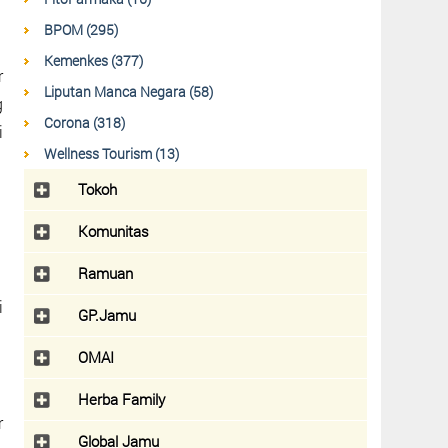
BPOM (295)
Kemenkes (377)
r
Liputan Manca Negara (58)
g
Corona (318)
i
Wellness Tourism (13)
Tokoh
Komunitas
Ramuan
i
GP.Jamu
OMAI
Herba Family
r
Global Jamu