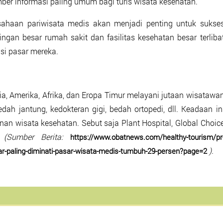
mber informasi paling umum bagi turis wisata kesehatan.
sahaan pariwisata medis akan menjadi penting untuk sukse
ngan besar rumah sakit dan fasilitas kesehatan besar terliba
si pasar mereka.
ia, Amerika, Afrika, dan Eropa Timur melayani jutaan wisatawa
ah jantung, kedokteran gigi, bedah ortopedi, dll. Keadaan in
an wisata kesehatan. Sebut saja Plant Hospital, Global Choic
(Sumber Berita:
https://www.obatnews.com/healthy-tourism/pr
).
r-paling-diminati-pasar-wisata-medis-tumbuh-29-persen?page=2