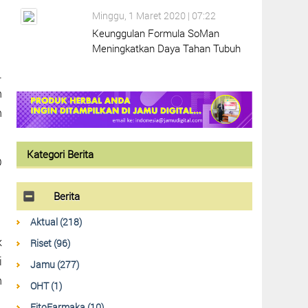
Minggu, 1 Maret 2020 | 07:22
Keunggulan Formula SoMan
Meningkatkan Daya Tahan Tubuh
.
n
n
Kategori Berita
D
Berita
Aktual (218)
k
Riset (96)
i
Jamu (277)
n
OHT (1)
FitoFarmaka (10)