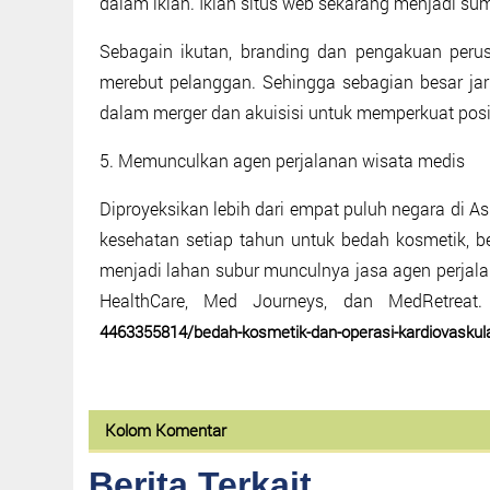
dalam iklan. Iklan situs web sekarang menjadi su
Sebagain ikutan, branding dan pengakuan peru
merebut pelanggan. Sehingga sebagian besar jari
dalam merger dan akuisisi untuk memperkuat posi
5. Memunculkan agen perjalanan wisata medis
Diproyeksikan lebih dari empat puluh negara di As
kesehatan setiap tahun untuk bedah kosmetik, bed
menjadi lahan subur munculnya jasa agen perjalan
HealthCare, Med Journeys, dan MedRetreat.
4463355814/bedah-kosmetik-dan-operasi-kardiovaskula
Kolom Komentar
Berita Terkait