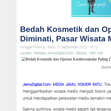
Bedah Kosmetik dan Ope
Diminati, Pasar Wisata
Tanggal Posting : Rabu, 21 September 2022 | 10:12
Liputan : Redaksi JamuDigital.Com - Dibaca : 1861 Kali
Ilustr
Tra
JamuDigital.Com- MEDIA JAMU, NOMOR SATU.
menggambarkan wisata medis menjadi bisnis yang
untuk mendapatkan perawatan medis semakin men
Saking gurihnya, wisata medis seperti tak tergan