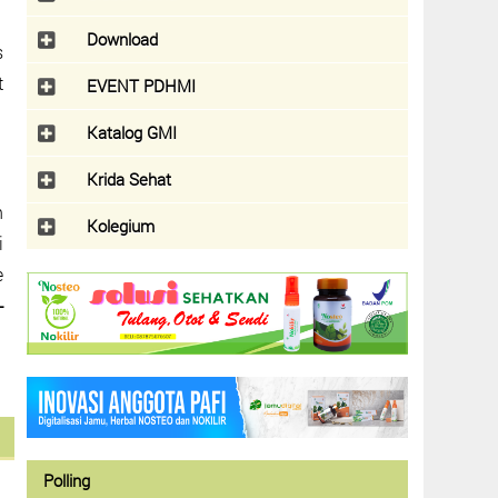
Download
s
t
EVENT PDHMI
Katalog GMI
Krida Sehat
n
Kolegium
i
e
-
Polling