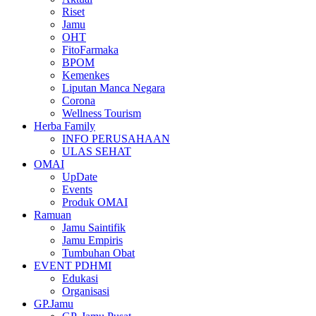
Riset
Jamu
OHT
FitoFarmaka
BPOM
Kemenkes
Liputan Manca Negara
Corona
Wellness Tourism
Herba Family
INFO PERUSAHAAN
ULAS SEHAT
OMAI
UpDate
Events
Produk OMAI
Ramuan
Jamu Saintifik
Jamu Empiris
Tumbuhan Obat
EVENT PDHMI
Edukasi
Organisasi
GP.Jamu