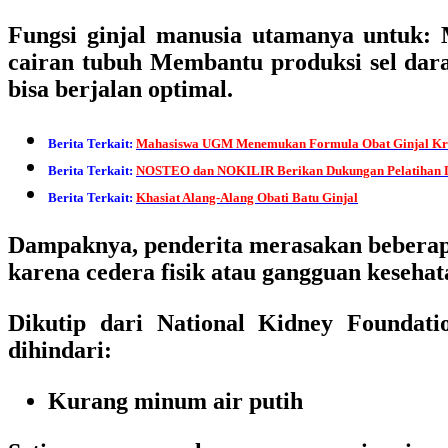
Fungsi ginjal manusia utamanya untuk:
cairan tubuh Membantu produksi sel dara
bisa berjalan optimal.
Berita Terkait:
Mahasiswa UGM Menemukan Formula Obat Ginjal Kro
Berita Terkait:
NOSTEO dan NOKILIR Berikan Dukungan Pelatihan D
Berita Terkait:
Khasiat Alang-Alang Obati Batu Ginjal
Dampaknya, penderita merasakan beberapa 
karena cedera fisik atau gangguan kesehat
Dikutip dari National Kidney Foundati
dihindari:
Kurang minum air putih