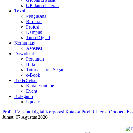
GP. Jamu Pusat
GP. Jamu Daerah
Tokoh
Pengusaha
Birokrat
Profesi
Kampus
Jamu Digital
Komunitas
Asosiasi
Download
Peraturan
Buku
Tutorial Jamu Segar
e-Book
Krida Sehat
Kanal Youtube
Event
Kolegium
Update
Profil
TV JamuDigital
Korporasi
Katalog Produk
Herba Ortopedi
Ko
Jumat, 07 Agustus 2026